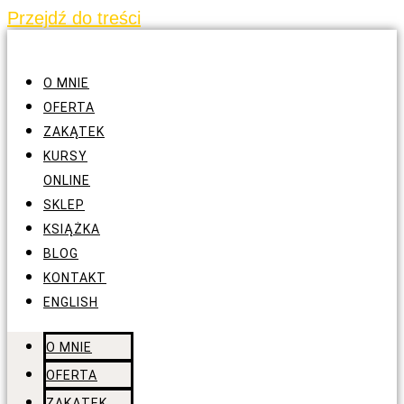
Przejdź do treści
O MNIE
OFERTA
ZAKĄTEK
KURSY
ONLINE
SKLEP
KSIĄŻKA
BLOG
KONTAKT
ENGLISH
O MNIE
OFERTA
ZAKĄTEK