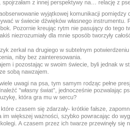
spojrzałam z innej perspektywy na… relację z ps
 zaobserwowanie wyjątkowej komunikacji pomiędzy 
ywać w świecie dźwięków własnego instrumentu. Po
bok. Pozornie kreując rytm nie pasujący do tego 
jakiś niezrozumiały dla mnie sposób tworzyły całoś
zyk zerkał na drugiego w subtelnym potwierdzeni
cenia, niby bez zainteresowania.
ajem i pozostając w swoim świecie, byli jednak w s
i ze sobą nawzajem.
 wiele uwagi na psa, tym samym rodząc pełne pres
aleźć ”własny świat”, jednocześnie pozwalając psu 
uzykę, która gra mu w sercu?
które czasem się zdarzały- krótkie fałsze, zapomnie
 im większej ważności, szybko powracając do wyg
m kolegi. A czasem przez ich twarze przewinęły się