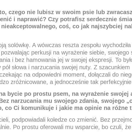
 to, czego nie lubisz w swoim psie lub zwracas
nić i naprawić? Czy potrafisz serdecznie śmia
oś nieakceptowalnego, coś, co jak najszybciej 
woją solówkę. A wówczas reszta zespołu wychodziła
ią pozwalając perkusji na wyrażenie siebie, swojeg
ania i bez hamowania jej w swojej ekspresji. To by
 pół słowa i narzucania swojej nuty. Z szacunkiem p
 czekając na odpowiedni moment, dołączali do nie
dzo zróżnicowane, a jednocześnie tak perfekcyjnie 
na bycie po prostu psem, na wyrażenie swojej a
 Bez narzucania mu swojego zdania, swojego „c
, co Ci komunikuje i jakie ma opinie na różne 
cieli, podpowiadali koledze co zmienić. Bez przejmo
alnie. Po prostu oferowali mu wsparcie, bo czuli, że