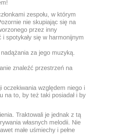
em!
członkami zespołu, w którym
zornie nie skupiając się na
tworzonego przez inny
ć i spotykały się w harmonijnym
u nadążania za jego muzyką.
tanie znaleźć przestrzeń na
ji oczekiwania względem niego i
na to, by też taki posiadał i by
nia. Traktowali je jednak z tą
rywania własnych melodii. Nie
 nawet małe uśmiechy i pełne