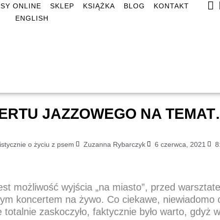
SY ONLINE
SKLEP
KSIĄŻKA
BLOG
KONTAKT
ENGLISH
ERTU JAZZOWEGO NA TEMAT… 
istycznie o życiu z psem
Zuzanna Rybarczyk
6 czerwca, 2021
8
 jest możliwość wyjścia „na miasto”, przed warszt
wym koncertem na żywo. Co ciekawe, niewiadomo c
e totalnie zaskoczyło, faktycznie było warto, gdyż 