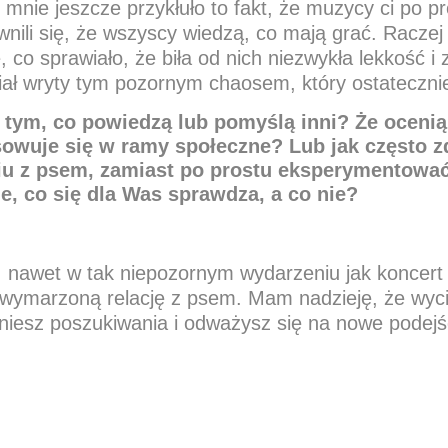
nie jeszcze przykłuło to fakt, że muzycy ci po pro
wnili się, że wszyscy wiedzą, co mają grać. Raczej
, co sprawiało, że biła od nich niezwykła lekkość i 
ział wryty tym pozornym chaosem, który ostateczni
ię tym, co powiedzą lub pomyślą inni? Że oceni
wuje się w ramy społeczne? Lub jak często zd
iu z psem, zamiast po prostu eksperymentowa
e, co się dla Was sprawdza, a co nie?
 nawet w tak niepozornym wydarzeniu jak koncer
ymarzoną relację z psem. Mam nadzieję, że wyciągn
zniesz poszukiwania i odważysz się na nowe podejśc