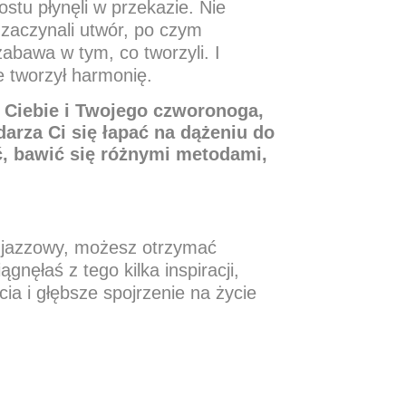
stu płynęli w przekazie. Nie
 zaczynali utwór, po czym
zabawa w tym, co tworzyli. I
e tworzył harmonię.
ą Ciebie i Twojego czworonoga,
arza Ci się łapać na dążeniu do
ć, bawić się różnymi metodami,
t jazzowy, możesz otrzymać
ęłaś z tego kilka inspiracji,
ia i głębsze spojrzenie na życie