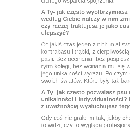
cichego wsparcia spojrzenia.
A Ty- jak często wyolbrzymiasz
według Ciebie należy w nim zmie
czy raczej traktujesz je jako c
ulepszyć?
Co jakiś czas jeden z nich miał s
kontrabasu i trąbki, z cierpliwośc
pasji. Bez oceniania, bez pospiesz
rytm kolegi, bez wcinania mu się w
jego unikalności wyrazu. Po czym
swoich światów. Które były tak bar
A Ty- jak często pozwalasz psu 
unikalności i indywidualności?
z uważnością wysłuchujesz tego
Gdy coś nie grało im tak, jakby ch
to widzi, czy to wygląda profesjon