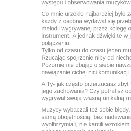
występu i obserwowania muzyków, 
Co mnie urzekło najbardziej było
każdy z osobna wydawał się przeb
melodii wygrywanej przez kolegę o
instrument. A jednak dźwięki te w 
połączeniu.
Tylko od czasu do czasu jeden mu
Rzucając spojrzenie niby od niech
Pozornie nie dbając o siebie nawz
nawiązanie cichej nici komunikacj
A Ty- jak często przerzucasz zbyt
jego zachowania? Czy potrafisz odn
wygrywał swoją własną unikalną m
Muzycy wybaczali też sobie błędy, 
samą obojętnością, bez nadawania
wyolbrzymiali, nie karcili wzrokie