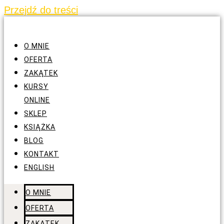
Przejdź do treści
O MNIE
OFERTA
ZAKĄTEK
KURSY
ONLINE
SKLEP
KSIĄŻKA
BLOG
KONTAKT
ENGLISH
O MNIE
OFERTA
ZAKĄTEK