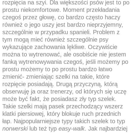
rozpięcia na szyi. Dla większości psów jest to po
prostu niekomfortowe. Moment przekładania
czegoś przez głowę, co bardzo często haczy
również o jego uszy jest bardzo nieprzyjemny,
szczególnie w przypadku spanieli. Problem z
tym mogą mieć również szczególnie psy
wykazujące zachowania lękliwe. Oczywiście
można to wytrenować, ale osobiście nie jestem
fanką wytrenowywania czegoś, jeśli możemy po
prostu możemy to po prostu bardzo łatwo
zmienić- zmieniając szelki na takie, które
rozpięcie posiadają. Drugą przyczyną, którą
obserwuję ja oraz trenerzy, od których się uczę
może być fakt, że posiadasz zły typ szelek.
Takie szelki mają pasek przechodzący wszerz
klatki piersiowej, który blokuje ruch przednich
łap. Najpopularniejsze typy takich szelek to typ
norwerski
lub też typ
easy-walk
. Jak najbardziej