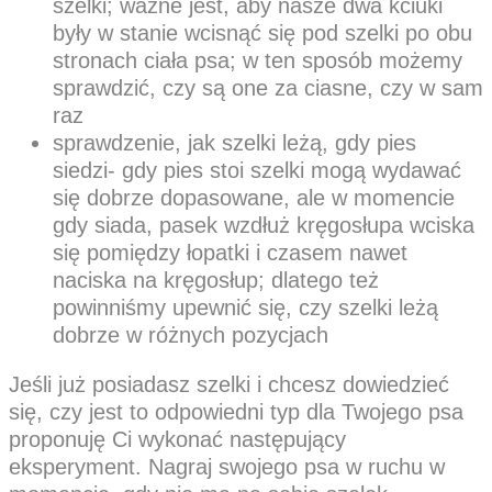
szelki; ważne jest, aby nasze dwa kciuki
były w stanie wcisnąć się pod szelki po obu
stronach ciała psa; w ten sposób możemy
sprawdzić, czy są one za ciasne, czy w sam
raz
sprawdzenie, jak szelki leżą, gdy pies
siedzi- gdy pies stoi szelki mogą wydawać
się dobrze dopasowane, ale w momencie
gdy siada, pasek wzdłuż kręgosłupa wciska
się pomiędzy łopatki i czasem nawet
naciska na kręgosłup; dlatego też
powinniśmy upewnić się, czy szelki leżą
dobrze w różnych pozycjach
Jeśli już posiadasz szelki i chcesz dowiedzieć
się, czy jest to odpowiedni typ dla Twojego psa
proponuję Ci wykonać następujący
eksperyment. Nagraj swojego psa w ruchu w