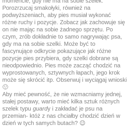
momencie, gdy nie ma na sobie szelek.
Porozrzucaj smakołyki, również na
podwyższeniach, aby pies musiał wykonać
różne ruchy i pozycje. Zobacz jak zachowuje się
on nie mając na sobie żadnego sprzętu. Po
czym, zrób dokładnie to samo nagrywając psa,
gdy ma na sobie szelki. Może być to
fascynujące odkrycie pokazujące jak różne
pozycje pies przybiera, gdy szelki dobrane są
nieodpowiednio. Pies może zacząć chodzić na
wyprostowanych, sztywnych łapach, jego krok
może się skrócić itp. Obserwuj i wyciągaj wnioski
🙂
Aby mieć pewność, że nie wzmacniamy jednej,
stałej postawy, warto mieć kilka sztuk różnych
szelek typu
guard
y i zakładać je psu na
przemian- któż z nas chciałby chodzić dzień w
dzień w tych samych butach? 😉