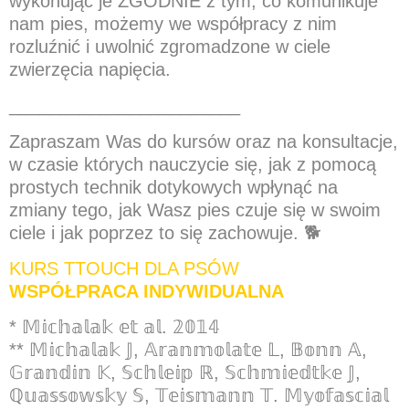
wykonując je ZGODNIE z tym, co komunikuje
nam pies, możemy we współpracy z nim
rozluźnić i uwolnić zgromadzone w ciele
zwierzęcia napięcia.
_______________________
Zapraszam Was do kursów oraz na konsultacje,
w czasie których nauczycie się, jak z pomocą
prostych technik dotykowych wpłynąć na
zmiany tego, jak Wasz pies czuje się w swoim
ciele i jak poprzez to się zachowuje.
🐕
KURS TTOUCH DLA PSÓW
WSPÓŁPRACA INDYWIDUALNA
* 𝕄𝕚𝕔𝕙𝕒𝕝𝕒𝕜 𝕖𝕥 𝕒𝕝. 𝟚𝟘𝟙𝟜
** 𝕄𝕚𝕔𝕙𝕒𝕝𝕒𝕜 𝕁, 𝔸𝕣𝕒𝕟𝕞𝕠𝕝𝕒𝕥𝕖 𝕃, 𝔹𝕠𝕟𝕟 𝔸,
𝔾𝕣𝕒𝕟𝕕𝕚𝕟 𝕂, 𝕊𝕔𝕙𝕝𝕖𝕚𝕡 ℝ, 𝕊𝕔𝕙𝕞𝕚𝕖𝕕𝕥𝕜𝕖 𝕁,
ℚ𝕦𝕒𝕤𝕤𝕠𝕨𝕤𝕜𝕪 𝕊, 𝕋𝕖𝕚𝕤𝕞𝕒𝕟𝕟 𝕋. 𝕄𝕪𝕠𝕗𝕒𝕤𝕔𝕚𝕒𝕝