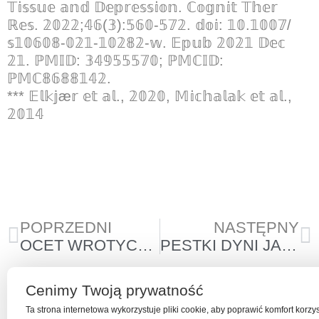
𝕋𝕚𝕤𝕤𝕦𝕖 𝕒𝕟𝕕 𝔻𝕖𝕡𝕣𝕖𝕤𝕤𝕚𝕠𝕟. ℂ𝕠𝕘𝕟𝕚𝕥 𝕋𝕙𝕖𝕣
ℝ𝕖𝕤. 𝟚𝟘𝟚𝟚;𝟜𝟞(𝟛):𝟝𝟞𝟘-𝟝𝟟𝟚. 𝕕𝕠𝕚: 𝟙𝟘.𝟙𝟘𝟘𝟟/
𝕤𝟙𝟘𝟞𝟘𝟠-𝟘𝟚𝟙-𝟙𝟘𝟚𝟠𝟚-𝕨. 𝔼𝕡𝕦𝕓 𝟚𝟘𝟚𝟙 𝔻𝕖𝕔
𝟚𝟙. ℙ𝕄𝕀𝔻: 𝟛𝟜𝟡𝟝𝟝𝟝𝟟𝟘; ℙ𝕄ℂ𝕀𝔻:
ℙ𝕄ℂ𝟠𝟞𝟠𝟠𝟙𝟜𝟚.
*** 𝔼𝕝𝕜𝕛æ𝕣 𝕖𝕥 𝕒𝕝., 𝟚𝟘𝟚𝟘, 𝕄𝕚𝕔𝕙𝕒𝕝𝕒𝕜 𝕖𝕥 𝕒𝕝.,
𝟚𝟘𝟙𝟜
POPRZEDNI
NASTĘPNY
OCET WROTYCZOWY JAKO NATURALNA OCHRONA PRZED KLESZCZAMI I NUŻEŃCEM U PSA
PESTKI DYNI JAKO NATURALNY SPOSÓB NA ODROBACZENIE PSA/KOTA
Cenimy Twoją prywatność
Ta strona internetowa wykorzystuje pliki cookie, aby poprawić komfort korzy