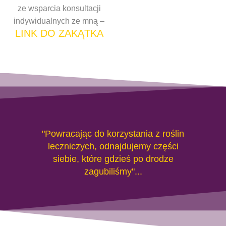
ze wsparcia konsultacji
indywidualnych ze mną –
LINK DO ZAKĄTKA
"Powracając do korzystania z roślin
leczniczych, odnajdujemy części
siebie, które gdzieś po drodze
zagubiliśmy"...