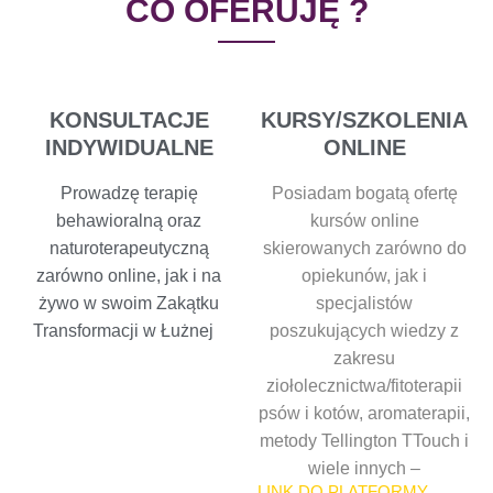
CO OFERUJĘ ?
KONSULTACJE
KURSY/SZKOLENIA
INDYWIDUALNE
ONLINE
Prowadzę terapię
Posiadam bogatą ofertę
behawioralną oraz
kursów online
naturoterapeutyczną
skierowanych zarówno do
zarówno online, jak i na
opiekunów, jak i
żywo w swoim Zakątku
specjalistów
Transformacji w Łużnej
poszukujących wiedzy z
zakresu
ziołolecznictwa/fitoterapii
psów i kotów, aromaterapii,
metody Tellington TTouch i
wiele innych –
LINK DO PLATFORMY