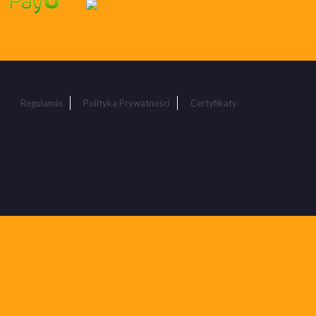
Regulamin
Polityka Prywatności
Certyfikaty