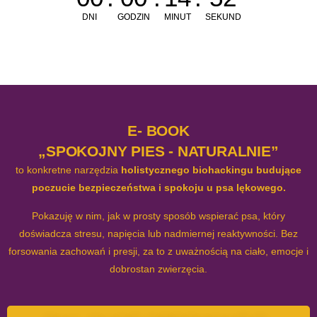
DNI
GODZIN
MINUT
SEKUND
E- BOOK
„SPOKOJNY PIES - NATURALNIE”
to konkretne narzędzia
holistycznego biohackingu budujące
poczucie bezpieczeństwa i spokoju u psa lękowego.
Pokazuję w nim, jak w prosty sposób wspierać psa, który
doświadcza stresu, napięcia lub nadmiernej reaktywności. Bez
forsowania zachowań i presji, za to z uważnością na ciało, emocje i
dobrostan zwierzęcia.