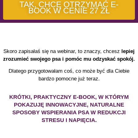
TAK, CHCĘ OTRZYMAĆ E-
BOOK W CENIE 27 ZŁ
Skoro zapisałaś się na webinar, to znaczy, chcesz
lepiej
zrozumieć swojego psa i pomóc mu odzyskać spokój.
Dlatego przygotowałam coś, co może być dla Ciebie
bardzo pomocne już teraz.
KRÓTKI, PRAKTYCZNY E-BOOK, W KTÓRYM
POKAZUJĘ INNOWACYJNE, NATURALNE
SPOSOBY WSPIERANIA PSA W REDUKCJI
STRESU I NAPIĘCIA.