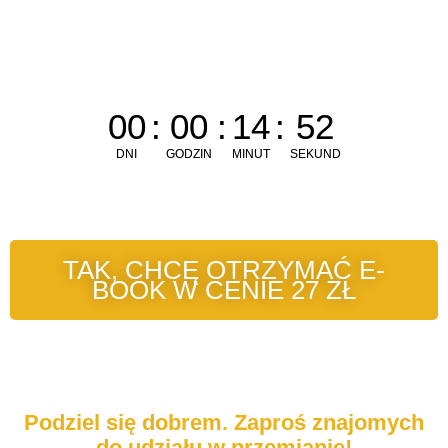
00
:
00
:
14
:
52
DNI
GODZIN
MINUT
SEKUND
TAK, CHCĘ OTRZYMAĆ E-
BOOK W CENIE 27 ZŁ
Podziel się dobrem. Zaproś znajomych
do udziału w przemianie!