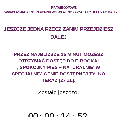
PRAWIE GOTOWE!
SPRAWDŹ MAILA I NIE ZAPOMNIJ POTWIERDZIĆ ZAPISU, ABY ODEBRAĆ MATER
JESZCZE JEDNA RZECZ ZANIM PRZEJDZIESZ
DALEJ
PRZEZ NAJBLIŻSZE 15 MINUT MOŻESZ
OTRZYMAĆ DOSTĘP DO E-BOOKA:
„SPOKOJNY PIES – NATURALNIE”W
SPECJALNEJ CENIE DOSTĘPNEJ TYLKO
TERAZ (27 ZŁ).
Zostało jeszcze:
00
:
00
:
14
:
52