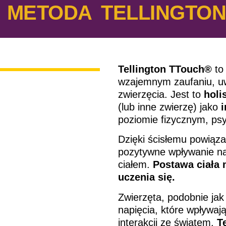
 METODA TELLINGTO
Tellington TTouch®
to 
wzajemnym zaufaniu, uw
zwierzęcia. Jest to
holi
(lub inne zwierzę) jako
poziomie fizycznym, ps
Dzięki ścisłemu powiązan
pozytywne wpływanie na
ciałem.
Postawa ciała 
uczenia się.
Zwierzęta, podobnie ja
napięcia, które wpływaj
interakcji ze światem.
T