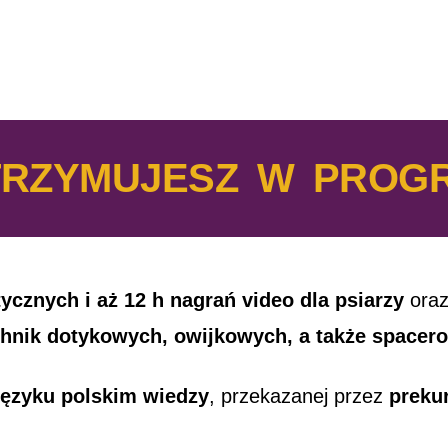
TRZYMUJESZ W PROGR
cznych i aż 12 h nagrań video dla psiarzy
oraz
chnik dotykowych, owijkowych, a także spacer
 języku polskim wiedzy
, przekazanej przez
preku