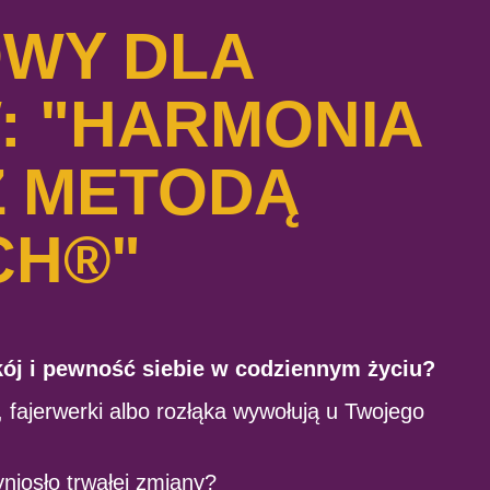
WY DLA
: "HARMONIA
Z METODĄ
CH®"
ój i pewność siebie w codziennym życiu?
 fajerwerki albo rozłąka wywołują u Twojego
niosło trwałej zmiany?