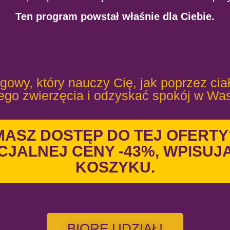
Ten program powstał właśnie dla Ciebie.
owy, który nauczy Cię, jak poprzez ciało
ego zwierzęcia i odzyskać spokój w Wa
MASZ DOSTĘP DO TEJ OFERTY
CJALNEJ CENY -43%, WPISU
KOSZYKU.
BIORĘ UDZIAŁ!