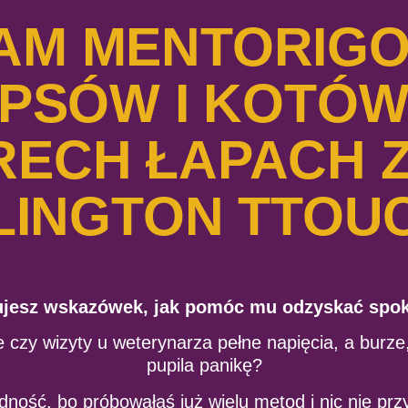
AM MENTORIGO
PSÓW I KOTÓW
RECH ŁAPACH 
LINGTON TTOU
ujesz wskazówek, jak pomóc mu odzyskać spok
 czy wizyty u weterynarza pełne napięcia, a burze,
pupila panikę?
ność, bo próbowałaś już wielu metod i nic nie przy