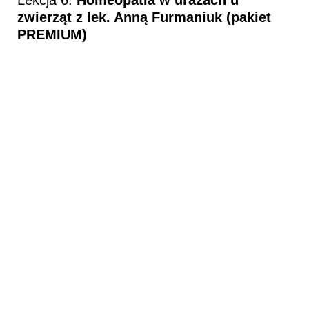
Lekcja 6.
Homeopatia w urazach u
zwierząt z lek. Anną Furmaniuk (pakiet
PREMIUM)