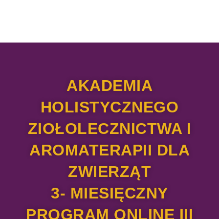
AKADEMIA
HOLISTYCZNEGO
ZIOŁOLECZNICTWA I
AROMATERAPII DLA
ZWIERZĄT
3- MIESIĘCZNY
PROGRAM ONLINE III