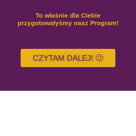
To właśnie dla Ciebie
przygotowałyśmy nasz Program!
CZYTAM DALEJ! 🙂